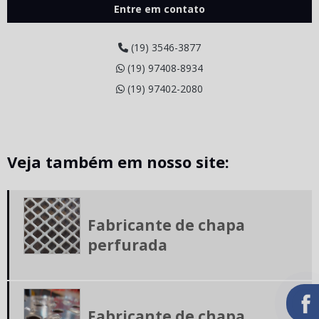
Entre em contato
Chapa perfurada para filtro
Chapa perfurada para moinho
(19) 3546-3877
(19) 97408-8934
Chapa perfurada para peneira
(19) 97402-2080
Chapa perfurada recalcada
Chapa recalcada
Chapa xadrez
Veja também em nosso site:
Distribuidor de chapa de alumínio xadrez
Distribuidora de chapas perfuradas
Fabricante de chapa
Fabrica chapa perfurada
perfurada
Fabrica chapa xadrez
Fabrica de tela expandida
Fabricante de chapa