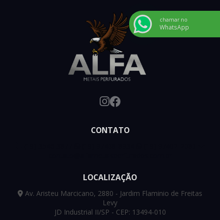
chamar no
WhatsApp
CONTATO
(19) 3546-3877
(19) 97408-8934
(19) 97402-2080
contato@alfametaisperfurados.com.br
LOCALIZAÇÃO
Av. Aristeu Marcicano, 2880 - Jardim Flaminio de Freitas
Levy
JD Industrial II/SP - CEP: 13494-010