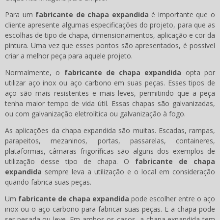
Para um
fabricante de chapa expandida
é importante que o
cliente apresente algumas especificações do projeto, para que as
escolhas de tipo de chapa, dimensionamentos, aplicação e cor da
pintura. Uma vez que esses pontos são apresentados, é possível
criar a melhor peça para aquele projeto.
Normalmente, o
fabricante de chapa expandida
opta por
utilizar aço inox ou aço carbono em suas peças. Esses tipos de
aço são mais resistentes e mais leves, permitindo que a peça
tenha maior tempo de vida útil. Essas chapas são galvanizadas,
ou com galvanização eletrolítica ou galvanização à fogo.
As aplicações da chapa expandida são muitas. Escadas, rampas,
parapeitos, mezaninos, portas, passarelas, containeres,
plataformas, câmaras frigoríficas são alguns dos exemplos de
utilização desse tipo de chapa. O
fabricante de chapa
expandida
sempre leva a utilização e o local em consideração
quando fabrica suas peças.
Um
fabricante de chapa expandida
pode escolher entre o aço
inox ou o aço carbono para fabricar suas peças. E a chapa pode
ser pesada ou leve. Em ambos os casos, a chapa expandida tem