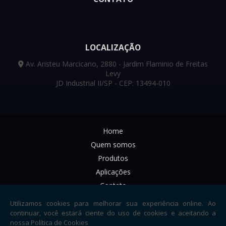
(19) 3546-3877
(19) 97408-8934
(19) 97402-2080
contato@alfametaisperfurados.com.br
LOCALIZAÇÃO
Av. Aristeu Marcicano, 2880 - Jardim Flaminio de Freitas
Levy
JD Industrial II/SP - CEP: 13494-010
Home
Quem somos
Produtos
Aplicações
Contato
Informações
Mapa do site